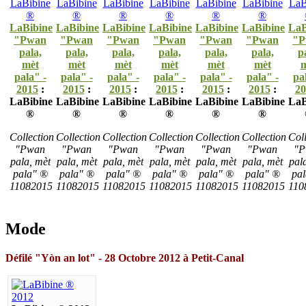
LaBibine
LaBibine
LaBibine
LaBibine
LaBibine
LaBibine
LaB
"Pwan
"Pwan
"Pwan
"Pwan
"Pwan
"Pwan
"P
pala,
pala,
pala,
pala,
pala,
pala,
p
mèt
mèt
mèt
mèt
mèt
mèt
m
pala" -
pala" -
pala" -
pala" -
pala" -
pala" -
pa
2015
:
2015
:
2015
:
2015
:
2015
:
2015
:
20
LaBibine
LaBibine
LaBibine
LaBibine
LaBibine
LaBibine
LaB
®
®
®
®
®
®
Collection
Collection
Collection
Collection
Collection
Collection
Coll
"Pwan
"Pwan
"Pwan
"Pwan
"Pwan
"Pwan
"P
pala, mèt
pala, mèt
pala, mèt
pala, mèt
pala, mèt
pala, mèt
pal
pala" ®
pala" ®
pala" ®
pala" ®
pala" ®
pala" ®
pa
11082015
11082015
11082015
11082015
11082015
11082015
110
Mode
Défilé "
Yòn an lot
" - 28 Octobre 2012 à Petit-Canal