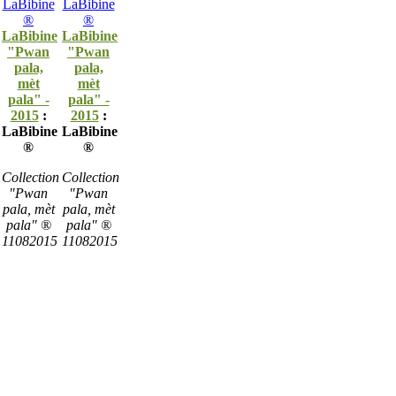
LaBibine
LaBibine
"Pwan
"Pwan
pala,
pala,
mèt
mèt
pala" -
pala" -
2015
:
2015
:
LaBibine
LaBibine
®
®
Collection
Collection
"Pwan
"Pwan
pala, mèt
pala, mèt
pala" ®
pala" ®
11082015
11082015