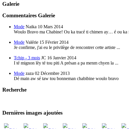
Galerie
Commentaires Galerie
Mode
Naika
10 Mars 2014
Woulo Bravo ma Chabine! Ou ka tracé ti chimen ay… é ou ka f
Mode
Valérie
15 Février 2014
Je confirme, j'ai eu le privilège de rencontrer cette artiste ...
Tchip - 3 mois
JC
16 Janvier 2014
I té mignon lèy té tou piti A présan a pa menm chyen la ...
Mode
zaza
02 Décembre 2013
Dé main aw sé taw tou bonneman chabibine woulo bravo
Recherche
Dernières images ajoutées