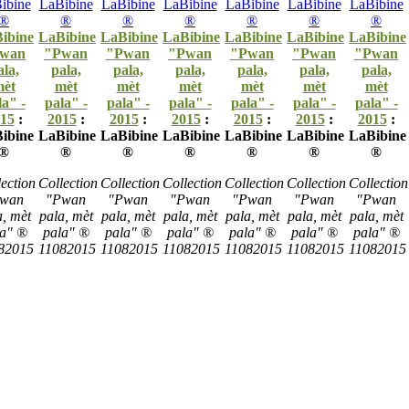
ibine
LaBibine
LaBibine
LaBibine
LaBibine
LaBibine
LaBibine
wan
"Pwan
"Pwan
"Pwan
"Pwan
"Pwan
"Pwan
ala,
pala,
pala,
pala,
pala,
pala,
pala,
èt
mèt
mèt
mèt
mèt
mèt
mèt
la" -
pala" -
pala" -
pala" -
pala" -
pala" -
pala" -
15
:
2015
:
2015
:
2015
:
2015
:
2015
:
2015
:
ibine
LaBibine
LaBibine
LaBibine
LaBibine
LaBibine
LaBibine
®
®
®
®
®
®
®
ection
Collection
Collection
Collection
Collection
Collection
Collection
wan
"Pwan
"Pwan
"Pwan
"Pwan
"Pwan
"Pwan
a, mèt
pala, mèt
pala, mèt
pala, mèt
pala, mèt
pala, mèt
pala, mèt
la" ®
pala" ®
pala" ®
pala" ®
pala" ®
pala" ®
pala" ®
82015
11082015
11082015
11082015
11082015
11082015
11082015