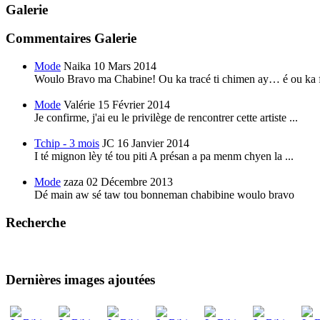
Galerie
Commentaires Galerie
Mode
Naika
10 Mars 2014
Woulo Bravo ma Chabine! Ou ka tracé ti chimen ay… é ou ka f
Mode
Valérie
15 Février 2014
Je confirme, j'ai eu le privilège de rencontrer cette artiste ...
Tchip - 3 mois
JC
16 Janvier 2014
I té mignon lèy té tou piti A présan a pa menm chyen la ...
Mode
zaza
02 Décembre 2013
Dé main aw sé taw tou bonneman chabibine woulo bravo
Recherche
Dernières images ajoutées