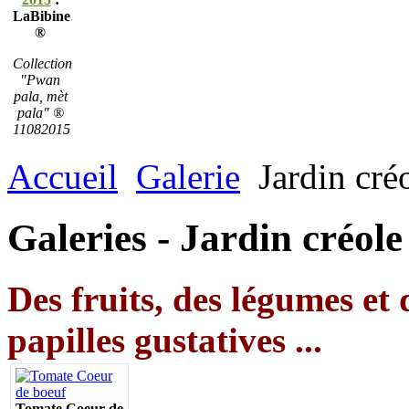
LaBibine
®
Collection
"Pwan
pala, mèt
pala" ®
11082015
Accueil
Galerie
Jardin cré
Galeries - Jardin créole
Des fruits, des légumes et 
papilles gustatives ...
Tomate Coeur de