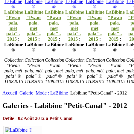
LaBibine
LaBibine
LaBibine
LaBibine
LaBibine
LaBibine
LaB
"Pwan
"Pwan
"Pwan
"Pwan
"Pwan
"Pwan
"P
pala,
pala,
pala,
pala,
pala,
pala,
p
mèt
mèt
mèt
mèt
mèt
mèt
m
pala" -
pala" -
pala" -
pala" -
pala" -
pala" -
pa
2015
:
2015
:
2015
:
2015
:
2015
:
2015
:
20
LaBibine
LaBibine
LaBibine
LaBibine
LaBibine
LaBibine
LaB
®
®
®
®
®
®
Collection
Collection
Collection
Collection
Collection
Collection
Coll
"Pwan
"Pwan
"Pwan
"Pwan
"Pwan
"Pwan
"P
pala, mèt
pala, mèt
pala, mèt
pala, mèt
pala, mèt
pala, mèt
pal
pala" ®
pala" ®
pala" ®
pala" ®
pala" ®
pala" ®
pa
11082015
11082015
11082015
11082015
11082015
11082015
110
Accueil
Galerie
Mode : LaBibine
Labibine "Petit-Canal" - 2012
Galeries - Labibine "Petit-Canal" - 2012
Défilé
- 0
2 Août 2012
à
Petit-Canal