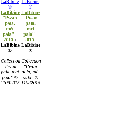
LaBibine
LaBibine
"Pwan
"Pwan
pala,
pala,
mèt
mèt
pala" -
pala" -
2015
:
2015
:
LaBibine
LaBibine
®
®
Collection
Collection
"Pwan
"Pwan
pala, mèt
pala, mèt
pala" ®
pala" ®
11082015
11082015