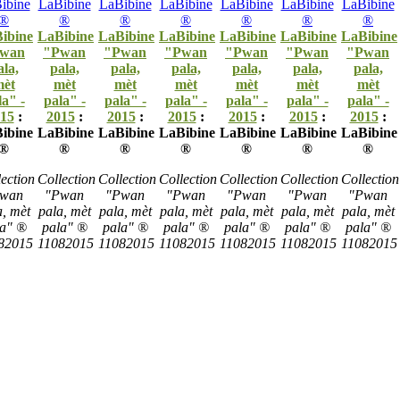
ibine
LaBibine
LaBibine
LaBibine
LaBibine
LaBibine
LaBibine
wan
"Pwan
"Pwan
"Pwan
"Pwan
"Pwan
"Pwan
ala,
pala,
pala,
pala,
pala,
pala,
pala,
èt
mèt
mèt
mèt
mèt
mèt
mèt
la" -
pala" -
pala" -
pala" -
pala" -
pala" -
pala" -
15
:
2015
:
2015
:
2015
:
2015
:
2015
:
2015
:
ibine
LaBibine
LaBibine
LaBibine
LaBibine
LaBibine
LaBibine
®
®
®
®
®
®
®
ection
Collection
Collection
Collection
Collection
Collection
Collection
wan
"Pwan
"Pwan
"Pwan
"Pwan
"Pwan
"Pwan
a, mèt
pala, mèt
pala, mèt
pala, mèt
pala, mèt
pala, mèt
pala, mèt
la" ®
pala" ®
pala" ®
pala" ®
pala" ®
pala" ®
pala" ®
82015
11082015
11082015
11082015
11082015
11082015
11082015