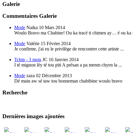
Galerie
Commentaires Galerie
Mode
Naika
10 Mars 2014
Woulo Bravo ma Chabine! Ou ka tracé ti chimen ay… é ou ka f
Mode
Valérie
15 Février 2014
Je confirme, j'ai eu le privilège de rencontrer cette artiste ...
Tchip - 3 mois
JC
16 Janvier 2014
I té mignon lèy té tou piti A présan a pa menm chyen la ...
Mode
zaza
02 Décembre 2013
Dé main aw sé taw tou bonneman chabibine woulo bravo
Recherche
Dernières images ajoutées