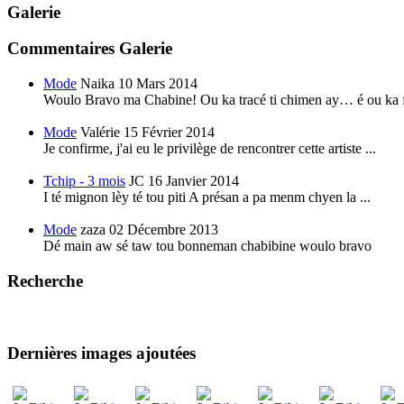
Galerie
Commentaires Galerie
Mode
Naika
10 Mars 2014
Woulo Bravo ma Chabine! Ou ka tracé ti chimen ay… é ou ka f
Mode
Valérie
15 Février 2014
Je confirme, j'ai eu le privilège de rencontrer cette artiste ...
Tchip - 3 mois
JC
16 Janvier 2014
I té mignon lèy té tou piti A présan a pa menm chyen la ...
Mode
zaza
02 Décembre 2013
Dé main aw sé taw tou bonneman chabibine woulo bravo
Recherche
Dernières images ajoutées