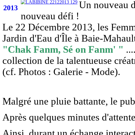
Un nouveau d
2013
nouveau défi !
Le 22 Décembre 2013, les Femmes
Jardin d'Eau d'Île à Baie-Mahaul
"
Chak Fanm, Sé on Fanm' "
..
collection de la talentueuse créa
(cf. Photos : Galerie - Mode).
M
algré une pluie battante, le pub
Après q
uelques minutes d'attente,
Ainsi, durant un échange interact