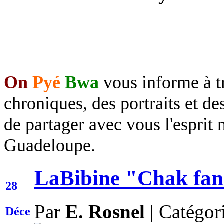
On
Pyé
Bwa
vous informe à tr
chroniques, des portraits et de
de
partager avec vous l'espri
Guadeloupe.
LaBibine "Chak fan
28
Par
E. Rosnel
|
Catégor
Déce