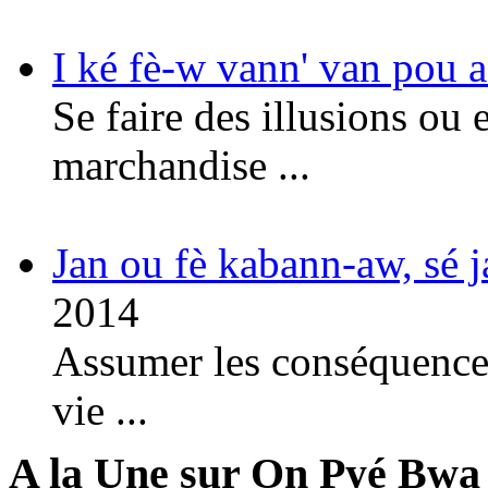
I ké fè-w vann' van pou a
Se faire des illusions ou 
marchandise ...
Jan ou fè kabann-aw, sé 
2014
Assumer les conséquences
vie ...
A la Une sur On Pyé Bwa