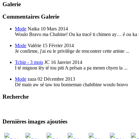
Galerie
Commentaires Galerie
Mode
Naika
10 Mars 2014
Woulo Bravo ma Chabine! Ou ka tracé ti chimen ay… é ou ka f
Mode
Valérie
15 Février 2014
Je confirme, j'ai eu le privilège de rencontrer cette artiste ...
Tchip - 3 mois
JC
16 Janvier 2014
I té mignon lèy té tou piti A présan a pa menm chyen la ...
Mode
zaza
02 Décembre 2013
Dé main aw sé taw tou bonneman chabibine woulo bravo
Recherche
Dernières images ajoutées