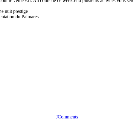
ur le 7ème Art. Au cours de ce week-end plusieurs activités vous seron
e nuit prestige
sentation du Palmarès.
JComments