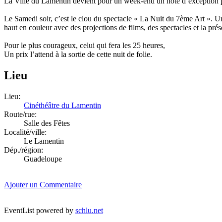
La Ville du Lamentin devient pour un week-end un hôte d’exception po
Le Samedi soir, c’est le clou du spectacle « La Nuit du 7ème Art ». Un
haut en couleur avec des projections de films, des spectacles et la pré
Pour le plus courageux, celui qui fera les 25 heures,
Un prix l’attend à la sortie de cette nuit de folie.
Lieu
Lieu:
Cinéthéâtre du Lamentin
Route/rue:
Salle des Fêtes
Localité/ville:
Le Lamentin
Dép./région:
Guadeloupe
Ajouter un Commentaire
EventList powered by
schlu.net