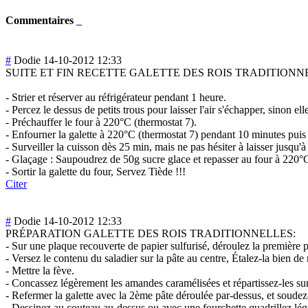
Commentaires
#
Dodie
14-10-2012 12:33
SUITE ET FIN RECETTE GALETTE DES ROIS TRADITIONNE
- Strier et réserver au réfrigérateur pendant 1 heure.
- Percez le dessus de petits trous pour laisser l'air s'échapper, sinon el
- Préchauffer le four à 220°C (thermostat 7).
- Enfourner la galette à 220°C (thermostat 7) pendant 10 minutes puis
- Surveiller la cuisson dès 25 min, mais ne pas hésiter à laisser jusqu'
- Glaçage : Saupoudrez de 50g sucre glace et repasser au four à 220°C 
- Sortir la galette du four, Servez Tiède !!!
Citer
#
Dodie
14-10-2012 12:33
PRÉPARATION GALETTE DES ROIS TRADITIONNELLES:
- Sur une plaque recouverte de papier sulfurisé, déroulez la première pâ
- Versez le contenu du saladier sur la pâte au centre, Étalez-la bien de
- Mettre la fève.
- Concassez légèrement les amandes caramélisées et répartissez-les su
- Refermer la galette avec la 2ème pâte déroulée par-dessus, et soudez-
- Dessinez au couteau au-dessus ou avec une fourchette quadrillez lég