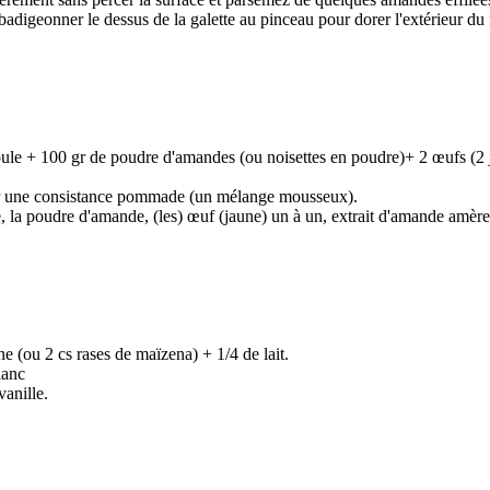
 badigeonner le dessus de la galette au pinceau pour dorer l'extérieur du 
moule + 100 gr de poudre d'amandes (ou noisettes en poudre)+ 2 œufs (2
voir une consistance pommade (un mélange mousseux).
, la poudre d'amande, (les) œuf (jaune) un à un, extrait d'amande amère, 
e (ou 2 cs rases de maïzena) + 1/4 de lait.
lanc
vanille.