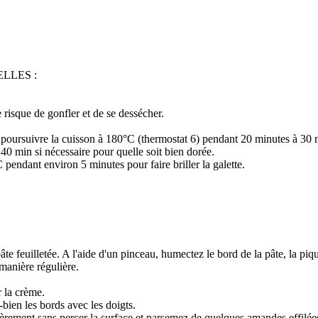
LLES :
le risque de gonfler et de se dessécher.
 poursuivre la cuisson à 180°C (thermostat 6) pendant 20 minutes à 30 
à 40 min si nécessaire pour quelle soit bien dorée.
pendant environ 5 minutes pour faire briller la galette.
te feuilletée. A l'aide d'un pinceau, humectez le bord de la pâte, la piq
 manière régulière.
r la crème.
bien les bords avec les doigts.
èrement sans percer la surface et parsemez de quelques amandes effilée