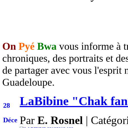
On
Pyé
Bwa
vous informe à tr
chroniques, des portraits et de
de
partager avec vous l'espri
Guadeloupe.
LaBibine "Chak fan
28
Par
E. Rosnel
|
Catégor
Déce