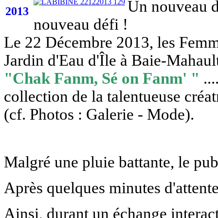
Un nouveau d
2013
nouveau défi !
Le 22 Décembre 2013, les Femmes
Jardin d'Eau d'Île à Baie-Mahaul
"
Chak Fanm, Sé on Fanm' "
..
collection de la talentueuse créa
(cf. Photos : Galerie - Mode).
M
algré une pluie battante, le pub
Après q
uelques minutes d'attente,
Ainsi, durant un échange interact